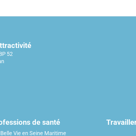
tractivité
BP 52
an
ofessions de santé
Travaille
Belle Vie en Seine Maritime