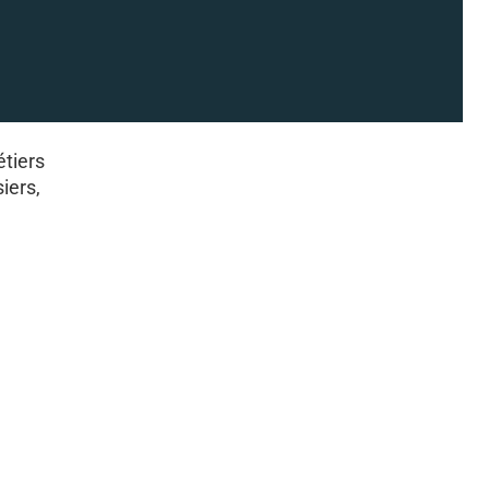
étiers
iers,