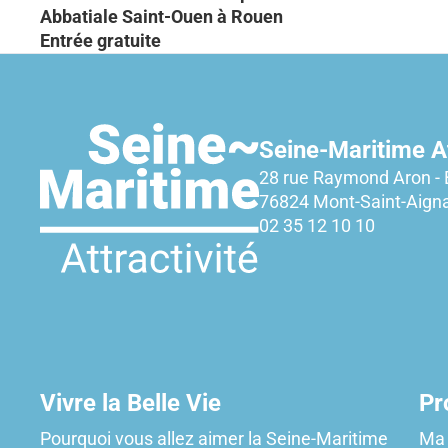
Abbatiale Saint-Ouen à Rouen
Entrée gratuite
Seine-Maritime At
28 rue Raymond Aron - 
76824 Mont-Saint-Aign
02 35 12 10 10
Vivre la Belle Vie
Pr
Pourquoi vous allez aimer la Seine-Maritime
Ma 