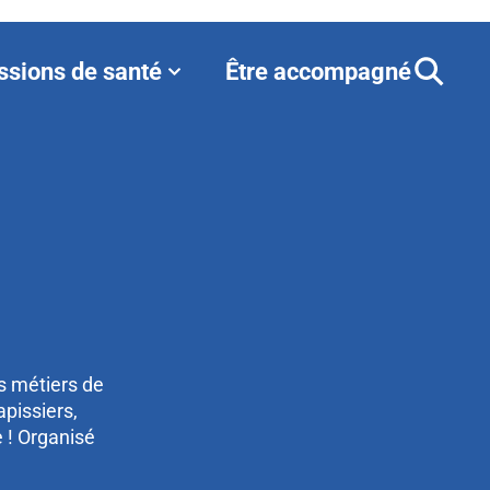
ssions de santé
Être accompagné
s métiers de
apissiers,
e ! Organisé