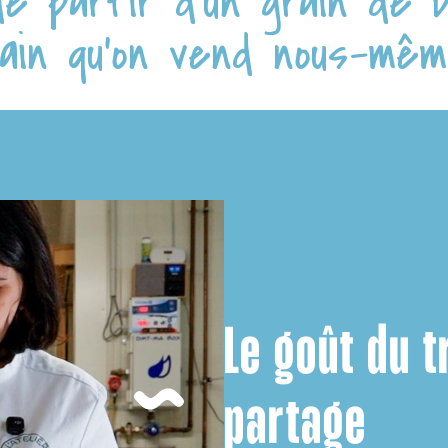
de partir d’un grain de b
ain qu’on vend nous-mêm
Le goût du t
partage