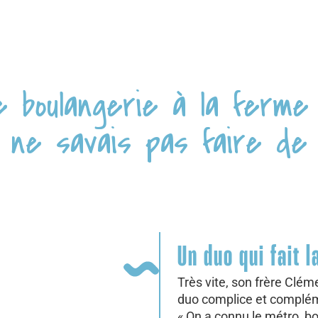
une boulangerie à la ferm
 ne savais pas faire de 
Un duo qui fait l
Très vite, son frère Clém
duo complice et complém
« On a connu le métro, bo