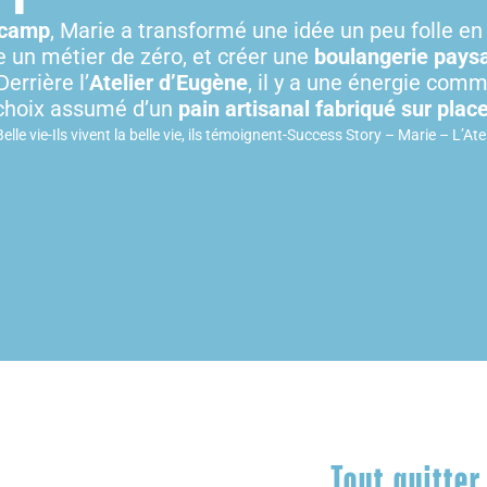
camp
, Marie a transformé une idée un peu folle en
e un métier de zéro, et créer une
boulangerie pay
errière l’
Atelier d’Eugène
, il y a une énergie commu
choix assumé d’un
pain artisanal fabriqué sur plac
Belle vie
-
Ils vivent la belle vie, ils témoignent
-
Success Story – Marie – L’Ate
Tout quitter