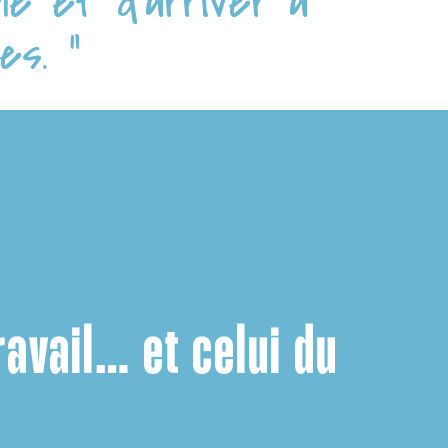
lé et d’arriver à
es. "
ravail… et celui du