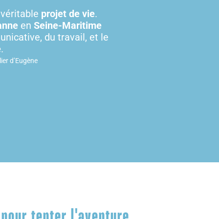
 véritable
projet de vie
.
sanne
en
Seine-Maritime
nicative, du travail, et le
e
.
lier d’Eugène
 pour tenter l'aventure