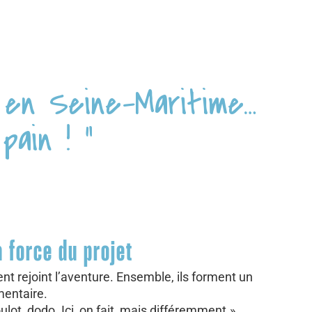
e en Seine-Maritime…
pain ! "
a force du projet
ent rejoint l’aventure. Ensemble, ils forment un
entaire.
ulot, dodo. Ici, on fait, mais différemment.»