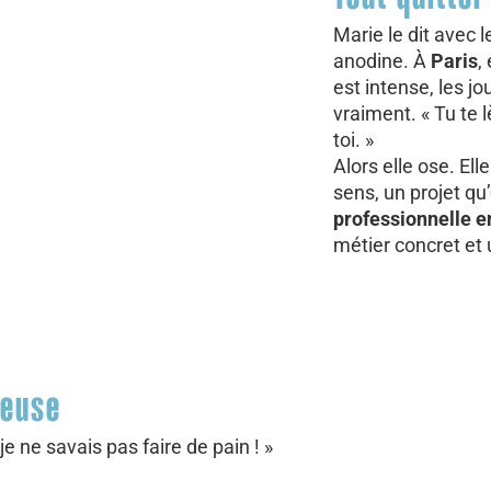
Marie le dit avec l
anodine. À
Paris
,
est intense, les j
vraiment. « Tu te 
toi. »
Alors elle ose. Ell
sens, un projet qu
professionnelle 
métier concret et u
ieuse
e ne savais pas faire de pain ! »