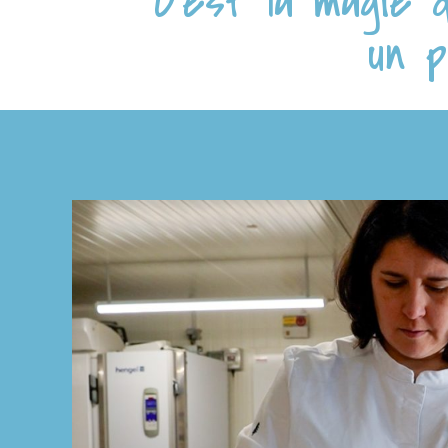
"C’est la magie 
un p