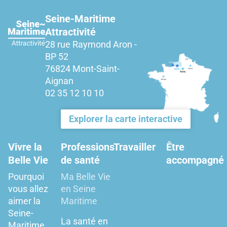
Seine-Maritime
Attractivité
28 rue Raymond Aron -
BP 52
76824 Mont-Saint-
Aignan
02 35 12 10 10
Explorer la carte interactive
Vivre la
Professions
Travailler
Être
Belle Vie
de santé
accompagné
Pourquoi
Ma Belle Vie
vous allez
en Seine
aimer la
Maritime
Seine-
La santé en
Maritime