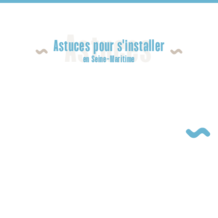
Astuces
Astuces pour s'installer
en Seine-Maritime