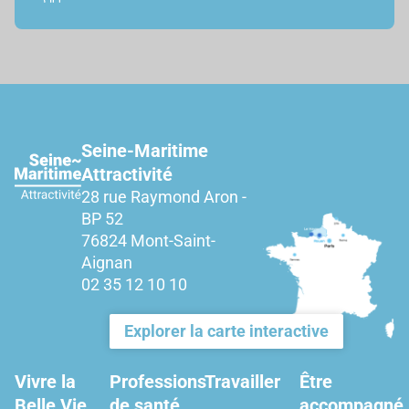
Seine-Maritime
Attractivité
28 rue Raymond Aron -
BP 52
76824 Mont-Saint-
Aignan
02 35 12 10 10
Explorer la carte interactive
Vivre la
Professions
Travailler
Être
Belle Vie
de santé
accompagné